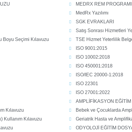
VUZU
MEDRX REM PROGRAMI
MedRx Yazılımı
SGK EVRAKLARI
Satış Sonrası Hizmetleri Ye
su Boyu Seçimi Kılavuzu
TSE Hizmet Yeterlilik Belg
ISO 9001:2015
ISO 10002:2018
ISO 450001:2018
ISO/IEC 20000-1:2018
ISO 22301
ISO 27001:2022
AMPLİFİKASYON EĞİTİM
ım Kılavuzu
Bebek ve Çocuklarda Ampl
k) Kullanım Kılavuzu
Geriatrik Hasta ve Amplifi
ılavuzu
ODYOLOJİ EĞİTİM DOSY