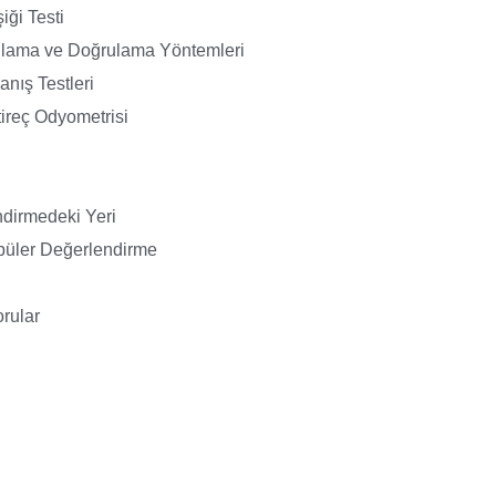
şiği Testi
gulama ve Doğrulama Yöntemleri
nış Testleri
ireç Odyometrisi
ndirmedeki Yeri
büler Değerlendirme
rular