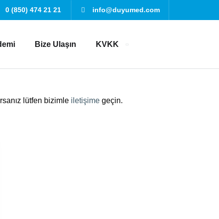
0 (850) 474 21 21
info@duyumed.com
demi
Bize Ulaşın
KVKK
orsanız lütfen bizimle
iletişime
geçin.