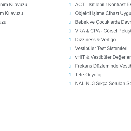
anım Kılavuzu
ACT - İşitilebilir Kontrast E
ım Kılavuzu
Objektif İşitme Cihazı Uy
vuzu
Bebek ve Çocuklarda Davra
VRA & CPA - Görsel Pekişt
Dizziness & Vertigo
Vestibüler Test Sistemleri
vHIT & Vestibüler Değerle
Frekans Düzleminde Vesti
Tele-Odyoloji
NAL-NL3 Sıkça Sorulan So