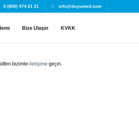
0 (850) 474 21 21
info@duyumed.com
demi
Bize Ulaşın
KVKK
 lütfen bizimle
iletişime
geçin.